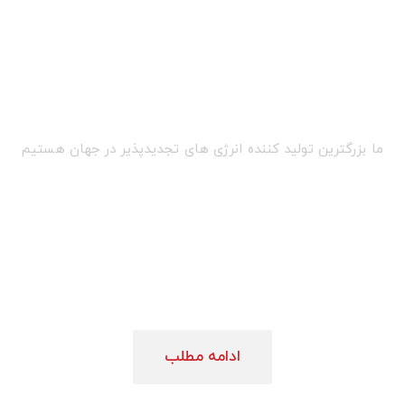
ما بزرگترین تولید کننده انرژی های تجدیدپذیر در جهان هستیم
کم کربن ما
می توانن
نرژی
در مقیاس کمک 
ادامه مطلب